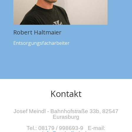
Robert Haltmaier
Entsorgungsfacharbeiter
Kontakt
Josef Meindl -
Bahnhofstraße 33b, 82547
Eurasburg
Tel.:
08179 / 998693-9
E-mail: