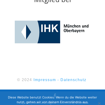
© 2024
Impressum - Datenschutz
Diese Website benutzt Cookies. Wenn du die Website weiter
nutzt, gehen wir von deinem Einverständnis aus.
Designed by
Oberland.Digital
| Powered by
Divi from