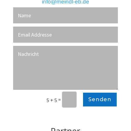
info@meindl-eb.de
Senden
=
5 + 5
Partner