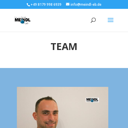
+49 8179 998 6939
info@meindl-eb.de
TEAM